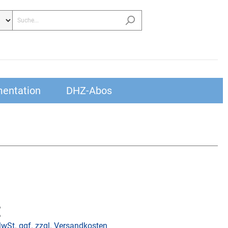
entation
DHZ-Abos
€
MwSt. ggf. zzgl. Versandkosten