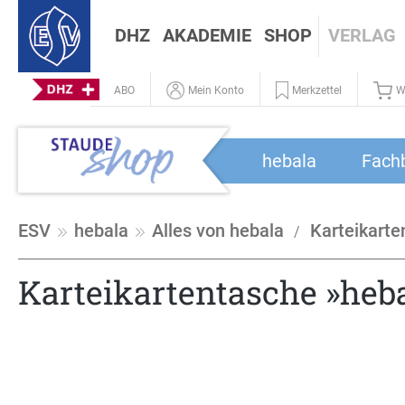
DHZ
AKADEMIE
SHOP
VERLAG
ABO
Mein Konto
Merkzettel
W
hebala
Fach
ESV
hebala
Alles von hebala
Karteikart
Karteikartentasche »he