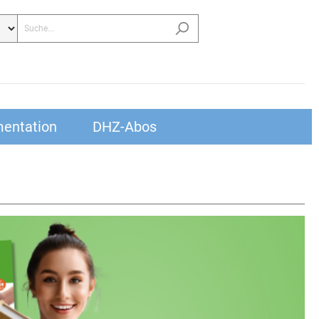
entation
DHZ-Abos