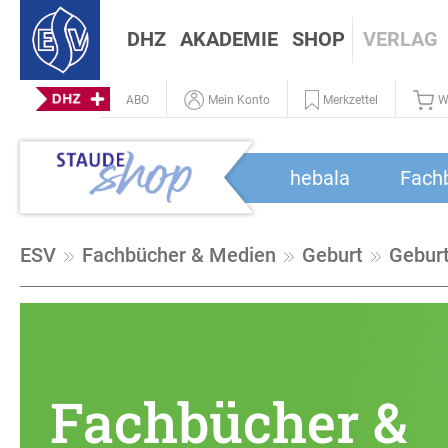
DHZ
AKADEMIE
SHOP
VERLAG
ABO
Mein Konto
Merkzettel
W
hebala
Fach
ESV
Fachbücher & Medien
Geburt
Geburt
Fachbücher &