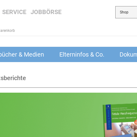
SERVICE
JOBBÖRSE
arenkorb
bücher & Medien
Elterninfos & Co.
Dokum
sberichte