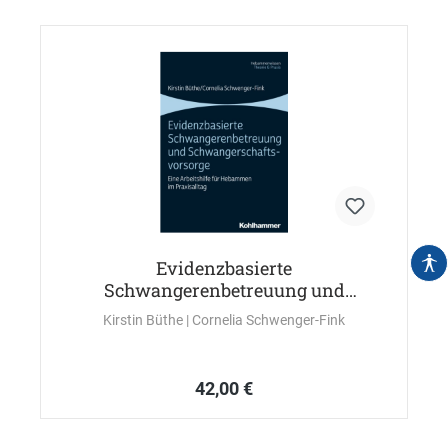
Evidenzbasierte
Schwangerenbetreuung und
Schwangerschaftsvorsorge
Kirstin Büthe
| Cornelia Schwenger-Fink
42,00 €