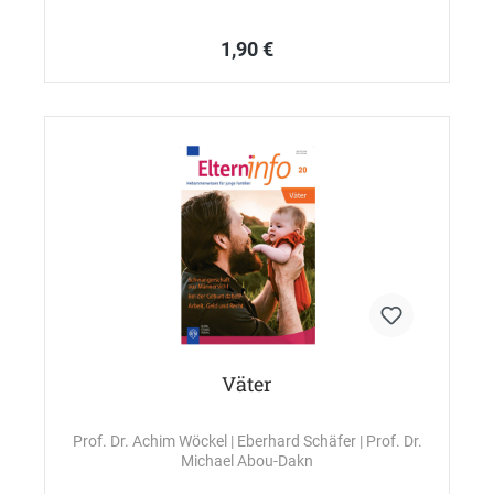
1,90 €
Väter
Prof. Dr. Achim Wöckel
| Eberhard Schäfer
| Prof. Dr.
Michael Abou-Dakn