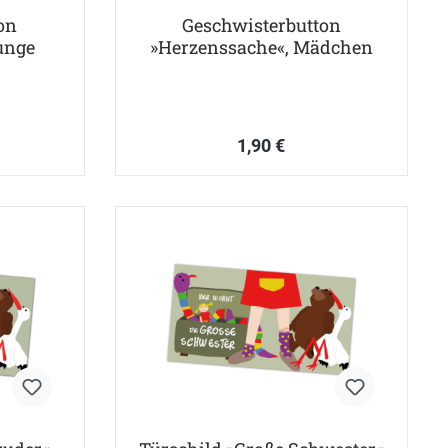
on
Geschwisterbutton
unge
»Herzenssache«, Mädchen
1,90 €