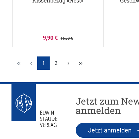
Kissenbezug »Nest«
Geschw
9,90 €
16,00 €
1
2
Jetzt zum New
anmelden
Jetzt anmelden