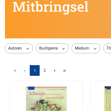
Mitbringsel
Autoren
Buchgenre
Medium
T
1
2