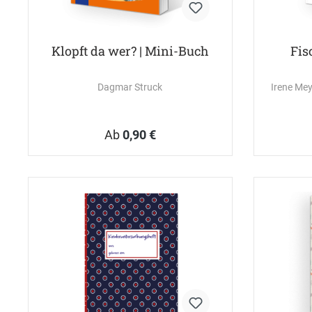
Klopft da wer? | Mini-Buch
Fis
Dagmar Struck
Irene Me
Ab
0,90 €