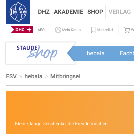
DHZ
AKADEMIE
SHOP
VERLAG
ABO
Mein Konto
Merkzettel
W
hebala
Fach
ESV
hebala
Mitbringsel
Kleine, kluge Geschenke, die Freude machen