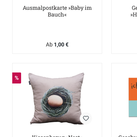
Ausmalpostkarte »Baby im
G
Bauch«
»H
Ab
1,00 €
%