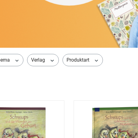
hema
Verlag
Produktart