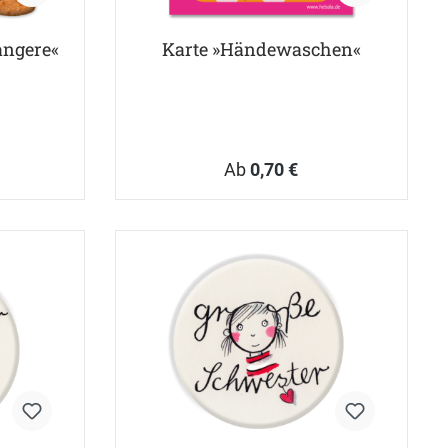
angere«
Karte »Händewaschen«
Ab
0,70 €