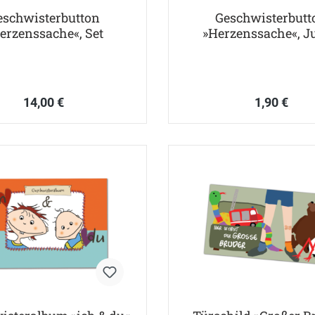
eschwisterbutton
Geschwisterbutt
erzenssache«, Set
»Herzenssache«, J
14,00 €
1,90 €