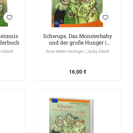
heimnis
Schwups. Das Monsterbaby
lderbuch
und der große Hunger |
Bilderbuch
ky Gleich
Anne Meier-Hezinger
| Jacky Gleich
16,00 €