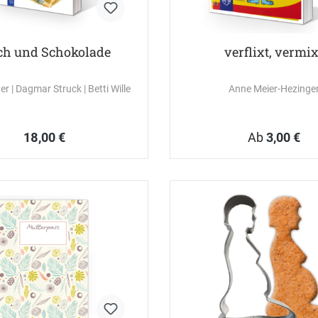
ch und Schokolade
verflixt, vermix
yer
| Dagmar Struck
| Betti Wille
Anne Meier-Hezinge
18,00 €
Ab
3,00 €