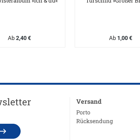
isteralbum »ich & du«
Türschild »Großer B
Ab
2,40 €
Ab
1,00 €
sletter
Versand
Porto
Rücksendung