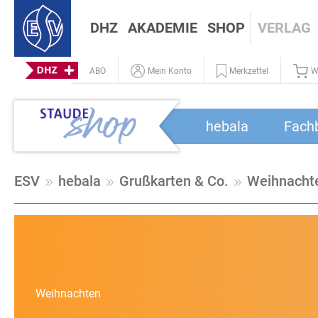
DHZ
AKADEMIE
SHOP
VERLAG
ABO
Mein Konto
Merkzettel
W
hebala
Fach
ESV
hebala
Grußkarten & Co.
Weihnacht
Weihnachten