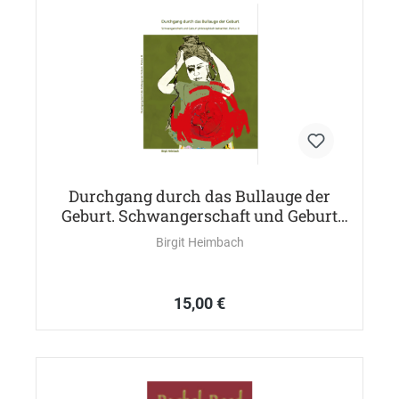
Durchgang durch das Bullauge der
Geburt. Schwangerschaft und Geburt
philosophisch betrachtet. Partus III.
Birgit Heimbach
15,00 €