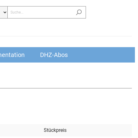
entation
DHZ-Abos
Stückpreis