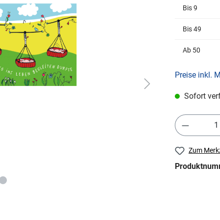
Bis
9
Bis
49
Ab
50
Preise inkl. 
Sofort ver
Zum Merkz
Produktnum