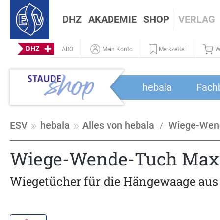
DHZ
AKADEMIE
SHOP
VERLAG
ABO
Mein Konto
Merkzettel
W
hebala
Fach
ESV
hebala
Alles von hebala
Wiege-Wend
Wiege-Wende-Tuch Maxi
Wiegetücher für die Hängewaage aus