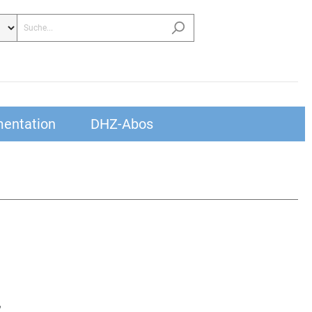
entation
DHZ-Abos