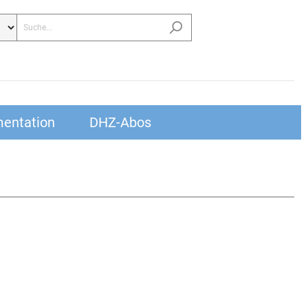
entation
DHZ-Abos