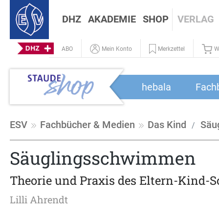
DHZ
AKADEMIE
SHOP
VERLAG
ABO
Mein Konto
Merkzettel
W
hebala
Fach
ESV
Fachbücher & Medien
Das Kind
Säu
Säuglingsschwimmen
Theorie und Praxis des Eltern-Kind
Lilli Ahrendt