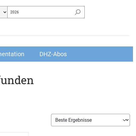
entation
DHZ-Abos
funden