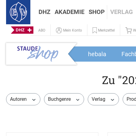
DHZ
AKADEMIE
SHOP
VERLAG
ABO
Mein Konto
Merkzettel
W
hebala
Fach
Zu "20
Autoren
Buchgenre
Verlag
Prod