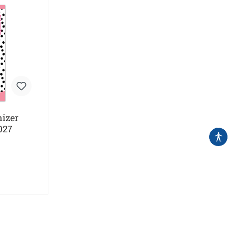
izer
027